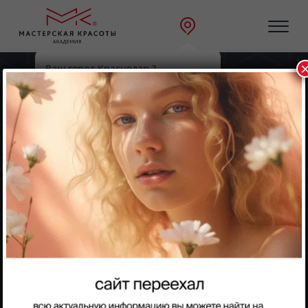
Ваш город Краснодар ?
Главная
Направления
Брови
Да
Выбрать другой
Брови
Ламинирование бровей
Долговременная укладка,ламинирование бровей.
Получить консультацию