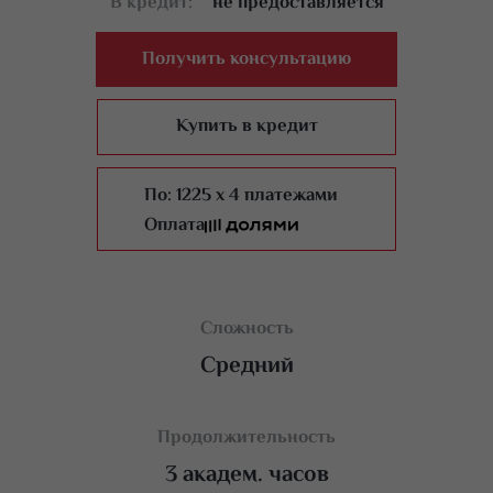
В кредит:
не предоставляется
процедуры ламинирования бровей.
Ошибки при проведении процедуры.
Получить консультацию
Противопоказания и меры предосторожности при
проведении процедуры.
Купить в кредит
Уход после процедуры.
Правила хранения материалов.
По:
1225 x 4 платежами
Оплата
Сложность
Средний
Продолжительность
3 академ. часов