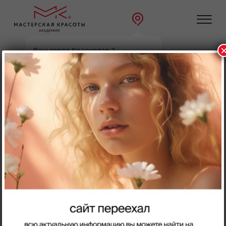
Ваш город Краснодар ?
Главная
Направления
Да
Выбрать другой
Парикмахерское искусство
Направления:
Перманентный макияж
Парикмахерское искусство
Ногтевой сервис
Косметология
Инъекционная косметология
Массаж
Визаж
Ресницы
Брови