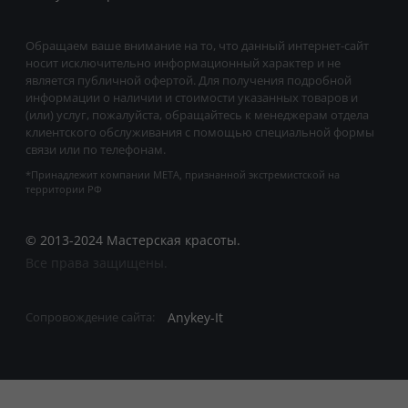
Обращаем ваше внимание на то, что данный интернет-сайт
носит исключительно информационный характер и не
является публичной офертой. Для получения подробной
информации о наличии и стоимости указанных товаров и
(или) услуг, пожалуйста, обращайтесь к менеджерам отдела
клиентского обслуживания с помощью специальной формы
связи или по телефонам.
*Принадлежит компании META, признанной экстремистской на
территории РФ
© 2013-2024 Мастерская красоты.
Все права защищены.
Anykey-It
Сопровождение сайта: