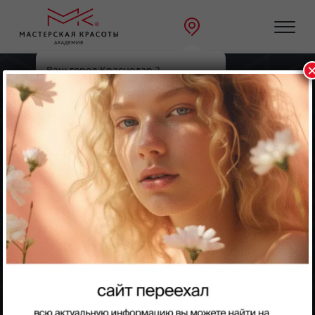
Ваш город Краснодар ?
Главная
Направления
Да
Выбрать другой
Парикмахерское искусство
Парикмахерское искусство
Практикум-стажировка
Мы приглашаем вас на уникальный практикум –
стажировку для мастеров всех направлений:
парикмахерское искусство, маникюр, косметология,
массаж и макияж. Это отличная возможность