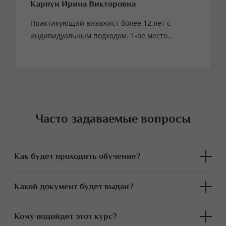
Карпун Ирина Викторовна
Практикующий визажист более 12 лет с
индивидуальным подходом. 1-ое место...
Часто задаваемые вопросы
Как будет проходить обучение?
Обучение проходит в небольших группах для
Какой документ будет выдан?
максимального внимания преподавателя. Акцент на
практике, максимально приближенной к работе в
Наша Академия имеет государственную
Кому подойдет этот курс?
салоне красоты. Отработка происходит на моделях. На
образовательную Лицензию. По окончании Вы