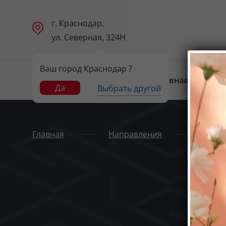
г. Краснодар,
ул. Северная, 324Н
Ваш город Краснодар ?
Главная
Н
Да
Выбрать другой
Главная
Направления
Ногт