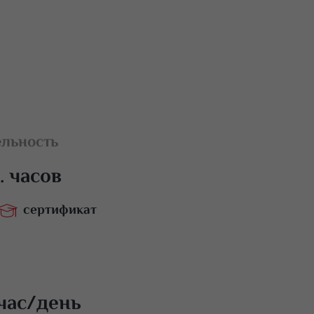
льность
. часов
сертификат
.час/день