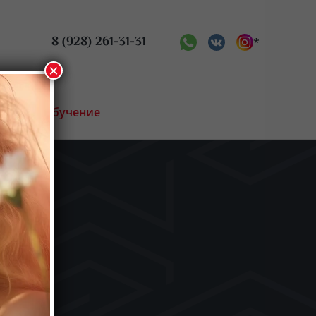
8 (928) 261-31-31
*
×
Онлайн обучение
ое искусство
Биржа труда
Новости
Аттестация
Преподаватели