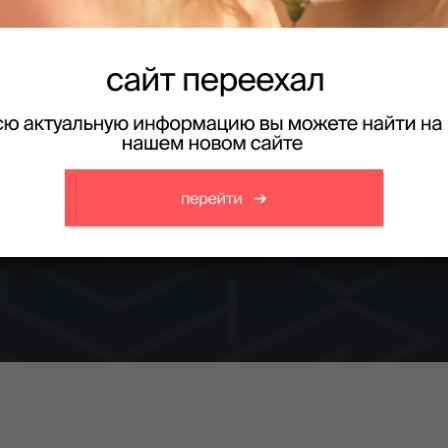
паратный мани
рс по современным техникам аппаратного маникю
Получить консультацию