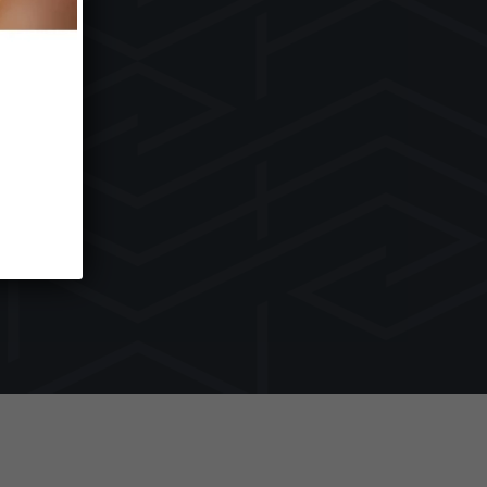
кюр
ра.