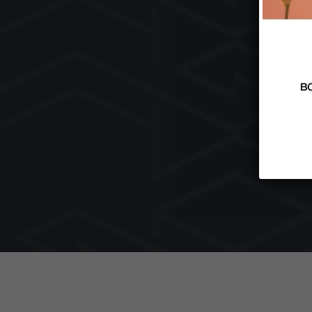
Ап
Ку