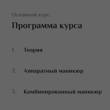
Основной курс
Программа курса
Теория
Дезинфекция, правила гигиены;
Аппаратный маникюр
Классификация аппаратов и фрез
Строение ногтей
Техника выполнения
Комбинированный маникюр
Отработка на модели
Техника выполнения