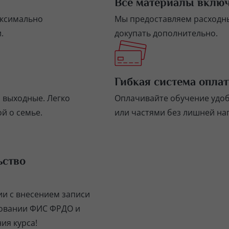
Все материалы вклю
аксимально
Мы предоставляем расходны
.
докупать дополнительно.
Гибкая система опла
и выходные. Легко
Оплачивайте обучение удо
й о семье.
или частями без лишней на
ьство
ии с внесением записи
зовании ФИС ФРДО и
ия курса!