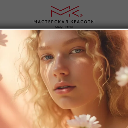
аправления
О нас
Контакты
Перманентный макияж
Об академии
Парикмахерск
Ногтевой сервис
Статьи
Косметология
евой сервис
Инъекционная косметология
Отзывы
Массаж
Визаж
Льготное обучение
Ресницы
Брови
Интернет магазин
Ногтевой сервис