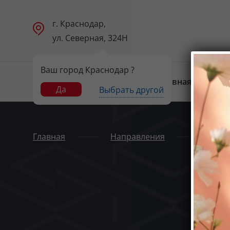
г. Краснодар,
ул. Северная, 324Н
Ваш город Краснодар ?
Главная
Н
Да
Выбрать другой
Главная
Направления
Мас