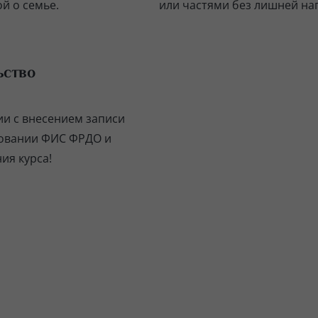
й о семье.
или частями без лишней на
ьство
ии с внесением записи
зовании ФИС ФРДО и
ия курса!