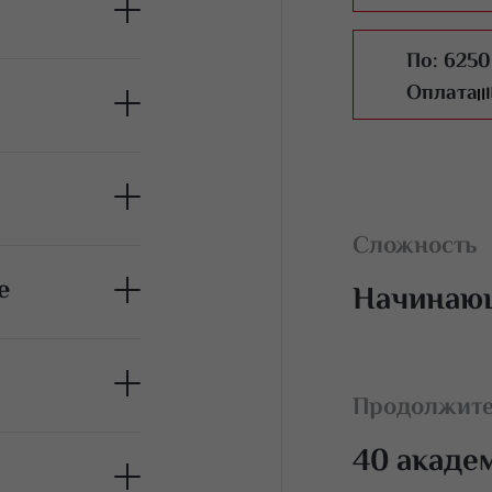
По:
6250
Оплата
тносительные)
Сложность
е
Начинаю
ка
Продолжите
40 акаде