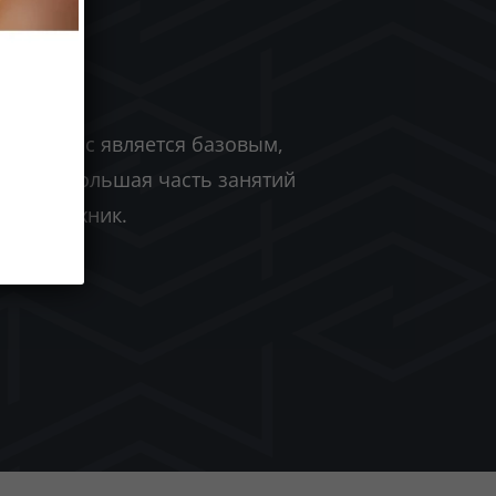
нный курс является базовым,
елом». Большая часть занятий
димых техник.