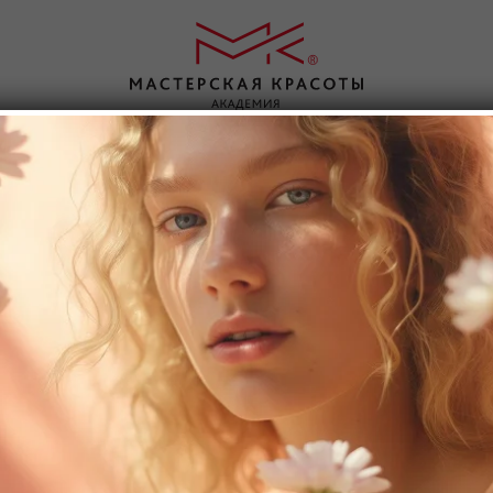
аправления
О нас
Контакты
Перманентный макияж
Об академии
Парикмахерск
Ногтевой сервис
Статьи
Косметология
саж
Инъекционная косметология
Отзывы
Массаж
Визаж
Льготное обучение
Ресницы
Брови
Интернет магазин
Массаж