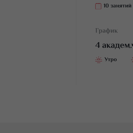
10 занятий
оррекции фигуры
График
4 академ
Утро