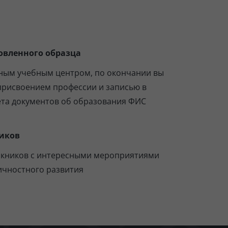
овленного образца
ным учебным центром, по окончании вы
присвоением профессии и записью в
ета документов об образования ФИС
иков
скников с интересными мероприятиями
ичностного развития