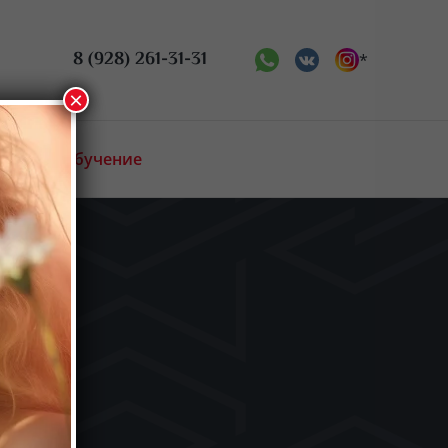
8 (928) 261-31-31
*
×
Онлайн обучение
ое искусство
Биржа труда
Новости
Аттестация
Преподаватели