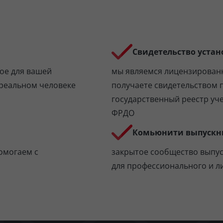
Свидетельство устан
ое для вашей
мы являемся лицензирован
 реальном человеке
получаете свидетельством 
государственный реестр уч
ФРДО
Комьюнити выпускн
омогаем с
закрытое сообщество выпу
для профессионального и л