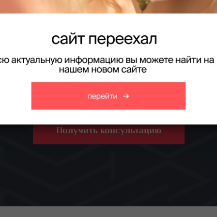
Массажист
бучения медицинское образование не требуется. Да
о специальности «косметик-эстетист по уходу за т
практике с постановкой руки и изучением необхо
Получить консультацию